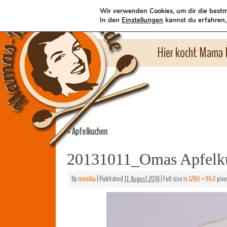
Wir verwenden Cookies, um dir die bestm
In den
Einstellungen
kannst du erfahren,
Hier kocht Mama l
Apfelkuchen
«
20131011_Omas Apfelk
By
monika
|
Published
17. August 2014
|
Full size is
1280 × 960
pixe