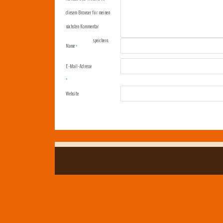
diesem Browser für meinen
nächsten Kommentar
speichern.
Name
*
E-Mail-Adresse
*
Website