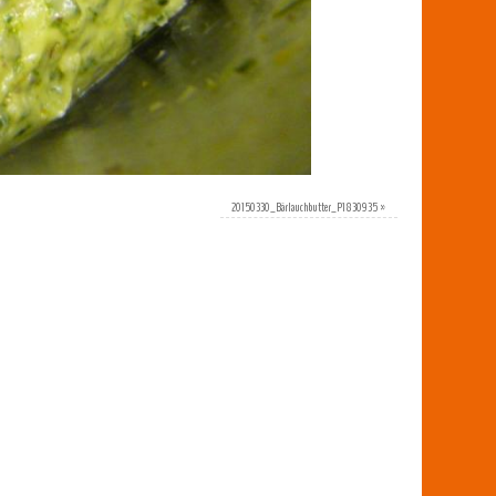
20150330_Bärlauchbutter_P1830935
»