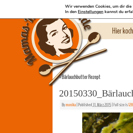
Wir verwenden Cookies, um dir die 
In den
Einstellungen
kannst du erfa
Hier koc
Bärlauchbutter Rezept
«
20150330_Bärlauc
By
monika
|
Published
31. März 2015
|
Full size is
12