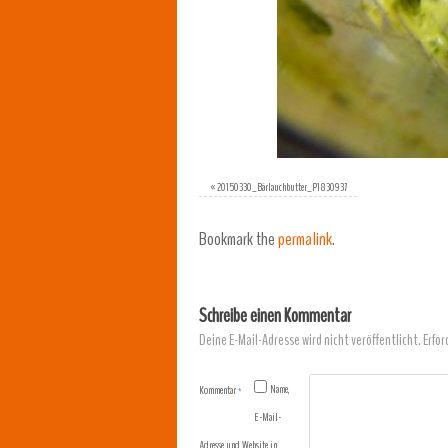
«
20150330_Bärlauchbutter_P1830937
Bookmark the
permalink
.
Schreibe einen Kommentar
Deine E-Mail-Adresse wird nicht veröffentlicht.
Erfor
Name,
Kommentar
*
E-Mail-
Adresse und Website in