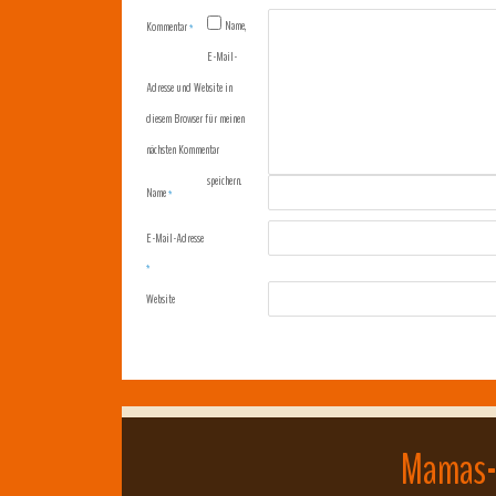
Name,
Kommentar
*
E-Mail-
Adresse und Website in
diesem Browser für meinen
nächsten Kommentar
speichern.
Name
*
E-Mail-Adresse
*
Website
Mamas-