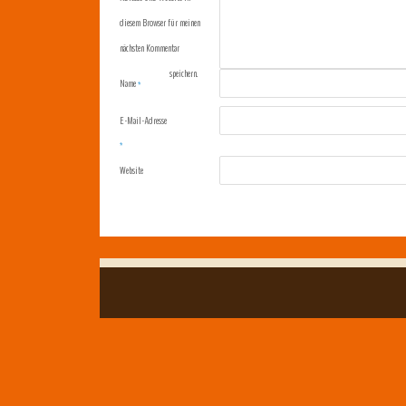
diesem Browser für meinen
nächsten Kommentar
speichern.
Name
*
E-Mail-Adresse
*
Website