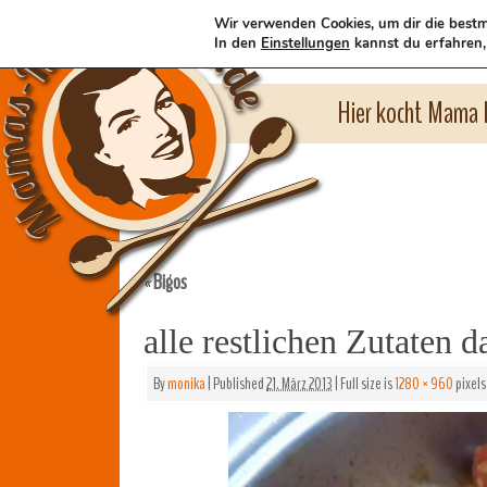
Wir verwenden Cookies, um dir die bestm
In den
Einstellungen
kannst du erfahren,
Hier kocht Mama l
Bigos
«
alle restlichen Zutaten 
By
monika
|
Published
21. März 2013
|
Full size is
1280 × 960
pixels