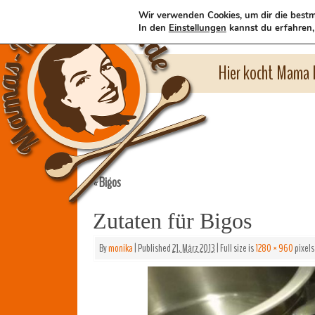
Wir verwenden Cookies, um dir die bestm
In den
Einstellungen
kannst du erfahren,
Hier kocht Mama l
Bigos
«
Zutaten für Bigos
By
monika
|
Published
21. März 2013
|
Full size is
1280 × 960
pixels