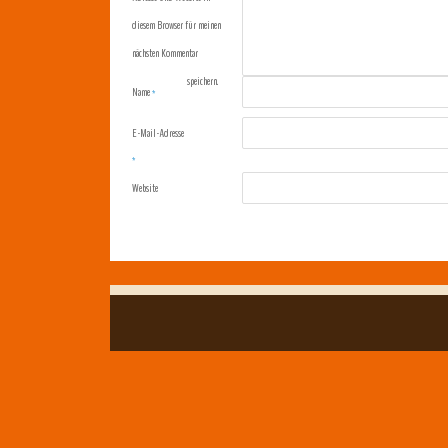
diesem Browser für meinen
nächsten Kommentar
speichern.
Name
*
E-Mail-Adresse
*
Website