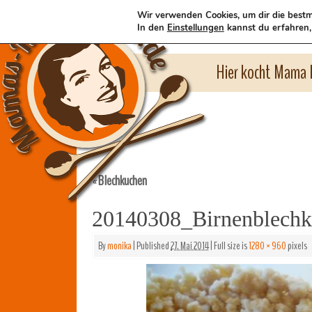
Wir verwenden Cookies, um dir die bestm
In den
Einstellungen
kannst du erfahren,
Hier kocht Mama l
Blechkuchen
«
20140308_Birnenblech
By
monika
|
Published
27. Mai 2014
|
Full size is
1280 × 960
pixels