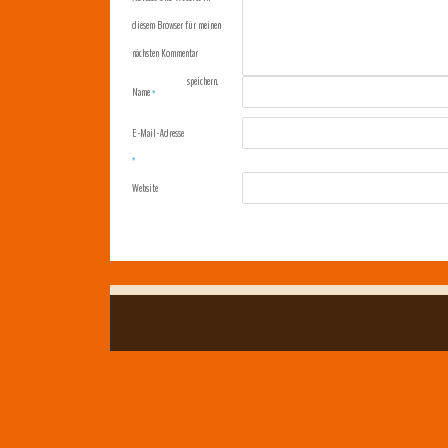
diesem Browser für meinen
nächsten Kommentar
speichern.
Name
*
E-Mail-Adresse
*
Website