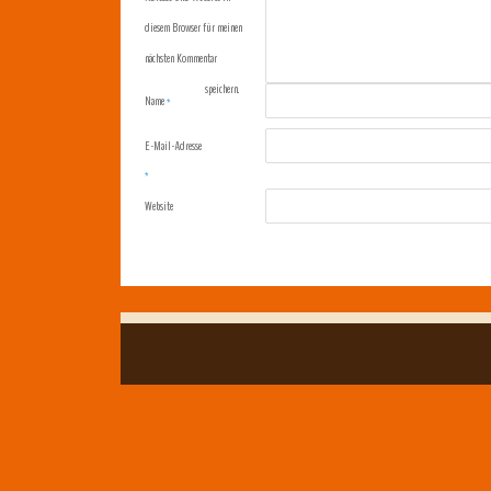
diesem Browser für meinen
nächsten Kommentar
speichern.
Name
*
E-Mail-Adresse
*
Website