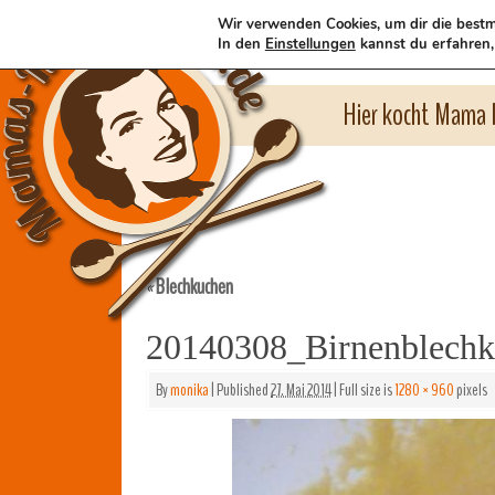
Wir verwenden Cookies, um dir die bestm
In den
Einstellungen
kannst du erfahren,
Hier kocht Mama l
Blechkuchen
«
20140308_Birnenblech
By
monika
|
Published
27. Mai 2014
|
Full size is
1280 × 960
pixels