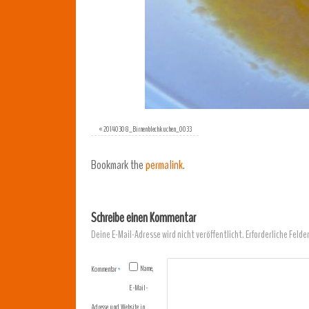
«
20140308_Birnenblechkuchen_0033
Bookmark the
permalink
.
Schreibe einen Kommentar
Deine E-Mail-Adresse wird nicht veröffentlicht.
Erforderliche Felde
Name,
Kommentar
*
E-Mail-
Adresse und Website in