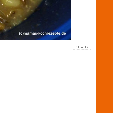
Buttermilch
»