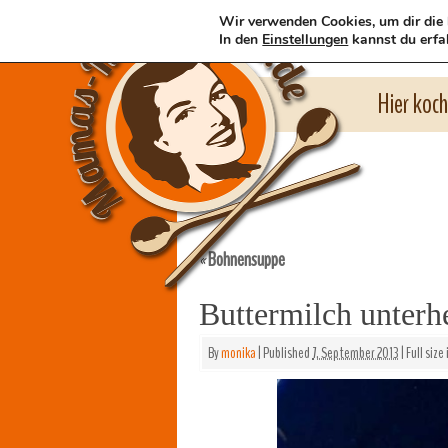
Wir verwenden Cookies, um dir die 
In den
Einstellungen
kannst du erfa
Hier koc
Bohnensuppe
«
Buttermilch unterh
By
monika
|
Published
7. September 2013
|
Full size 