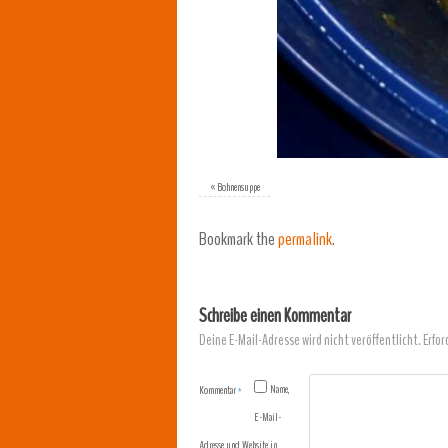
«
Bohnensuppe
Bookmark the
permalink
.
Schreibe einen Kommentar
Deine E-Mail-Adresse wird nicht veröffentlicht.
Erfor
Name,
Kommentar
*
E-Mail-
Adresse und Website in