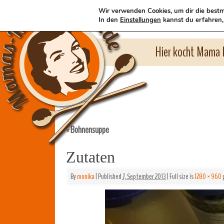
Wir verwenden Cookies, um dir die bestm
In den
Einstellungen
kannst du erfahren,
Hier kocht Mama l
Bohnensuppe
«
Zutaten
By
monika
|
Published
7. September 2013
|
Full size is
1280 × 960
p