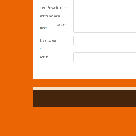
diesem Browser für meinen
nächsten Kommentar
speichern.
Name
*
E-Mail-Adresse
*
Website