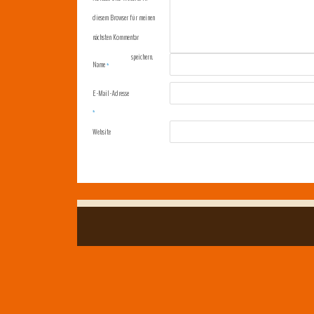
diesem Browser für meinen
nächsten Kommentar
speichern.
Name
*
E-Mail-Adresse
*
Website