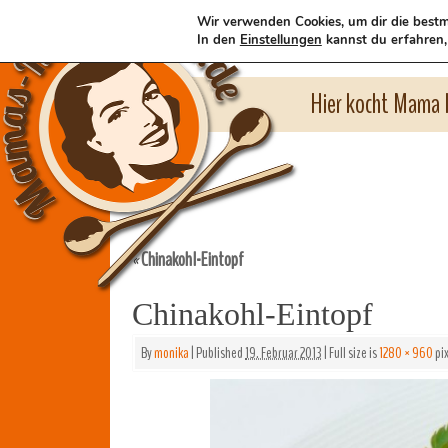
Wir verwenden Cookies, um dir die bestm
In den
Einstellungen
kannst du erfahren,
Hier kocht Mama l
Chinakohl-Eintopf
«
Chinakohl-Eintopf
By
monika
|
Published
19. Februar 2013
|
Full size is
1280 × 960
pix