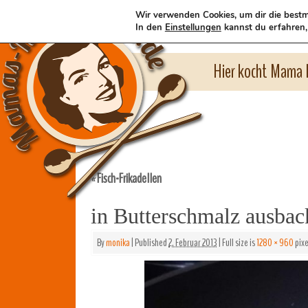
Wir verwenden Cookies, um dir die bestm
In den
Einstellungen
kannst du erfahren,
Hier kocht Mama l
Fisch-Frikadellen
«
in Butterschmalz ausbac
By
monika
|
Published
2. Februar 2013
|
Full size is
1280 × 960
pixe