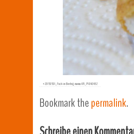
«
20150501_Fisch im Bierteig mamas KR_P1840492
Bookmark the
permalink
.
Schreibe einen Kommenta