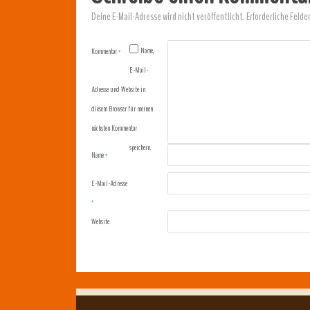
Deine E-Mail-Adresse wird nicht veröffentlicht.
Erforderliche Felde
Name,
Kommentar
*
E-Mail-
Adresse und Website in
diesem Browser für meinen
nächsten Kommentar
speichern.
Name
*
E-Mail-Adresse
*
Website