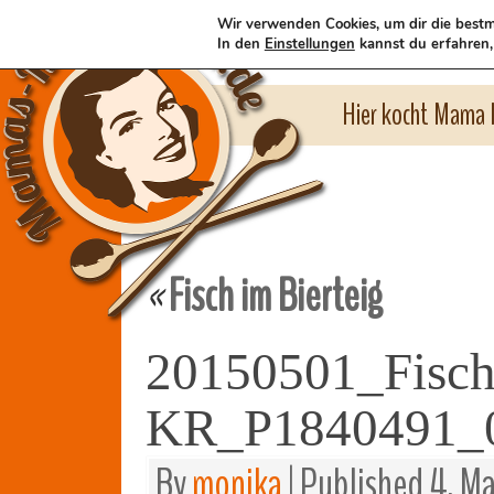
Wir verwenden Cookies, um dir die bestm
In den
Einstellungen
kannst du erfahren,
Hier kocht Mama l
Fisch im Bierteig
«
20150501_Fisch
KR_P1840491_
By
monika
|
Published
4. Ma