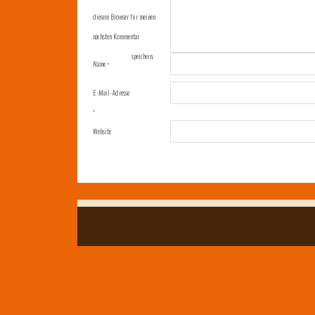
diesem Browser für meinen
nächsten Kommentar
speichern.
Name
*
E-Mail-Adresse
*
Website