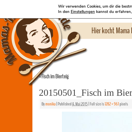
Wir verwenden Cookies, um dir die bestm
In den
Einstellungen
kannst du erfahren,
Hier kocht Mama l
Fisch im Bierteig
«
20150501_Fisch im Bie
By
monika
|
Published
4. Mai 2015
|
Full size is
1282 × 961
pixels