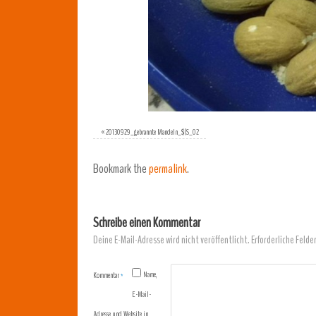
«
20130929_gebrannte Mandeln_$(S_02
Bookmark the
permalink
.
Schreibe einen Kommentar
Deine E-Mail-Adresse wird nicht veröffentlicht.
Erforderliche Felde
Name,
Kommentar
*
E-Mail-
Adresse und Website in