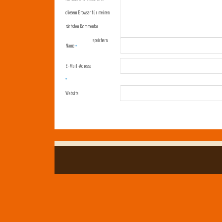
diesem Browser für meinen
nächsten Kommentar
speichern.
Name
*
E-Mail-Adresse
*
Website