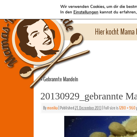
Wir verwenden Cookies, um dir die bestm
In den
Einstellungen
kannst du erfahren,
Hier kocht Mama l
Gebrannte Mandeln
«
20130929_gebrannte M
By
monika
|
Published
27. Dezember 2013
|
Full size is
1280 × 960
p