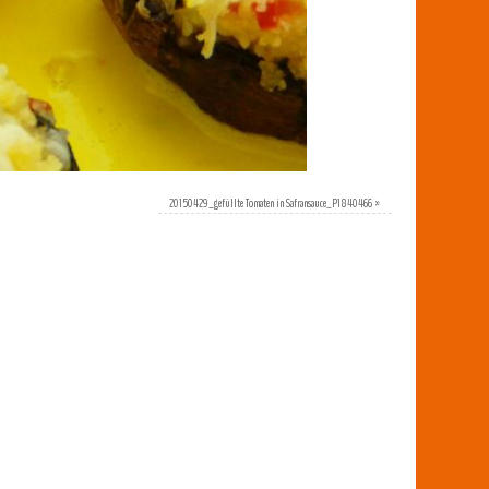
20150429_gefüllte Tomaten in Safransauce_P1840466
»