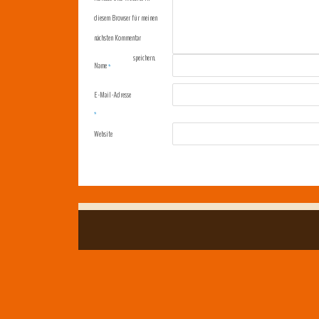
diesem Browser für meinen
nächsten Kommentar
speichern.
Name
*
E-Mail-Adresse
*
Website