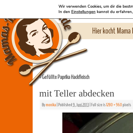
Wir verwenden Cookies, um dir die bestm
In den
Einstellungen
kannst du erfahren,
Hier kocht Mama l
Gefüllte Paprika Hackfleisch
«
mit Teller abdecken
By
monika
|
Published
9. Juni 2013
|
Full size is
1280 × 960
pixels