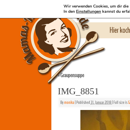
Wir verwenden Cookies, um dir die 
In den
Einstellungen
kannst du erfa
Hier koc
Graupensuppe
«
IMG_8851
By
monika
|
Published
31. Januar 2018
|
Full size is
1