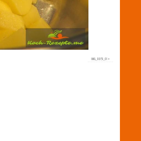
IMG_8851_01
»