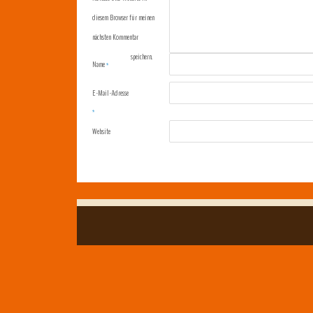
diesem Browser für meinen
nächsten Kommentar
speichern.
Name
*
E-Mail-Adresse
*
Website