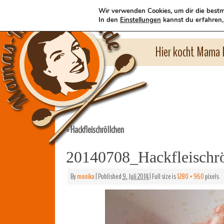
Wir verwenden Cookies, um dir die bestm
In den
Einstellungen
kannst du erfahren,
Hier kocht Mama l
Hackfleischröllchen
«
20140708_Hackfleischr
By
monika
|
Published
9. Juli 2014
|
Full size is
1280 × 960
pixels