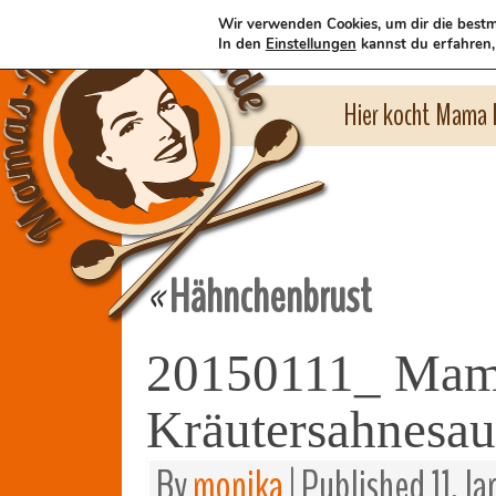
Wir verwenden Cookies, um dir die bestm
In den
Einstellungen
kannst du erfahren,
Hier kocht Mama l
Hähnchenbrust
«
20150111_ Mama
Kräutersahnesa
By
monika
|
Published
11. J