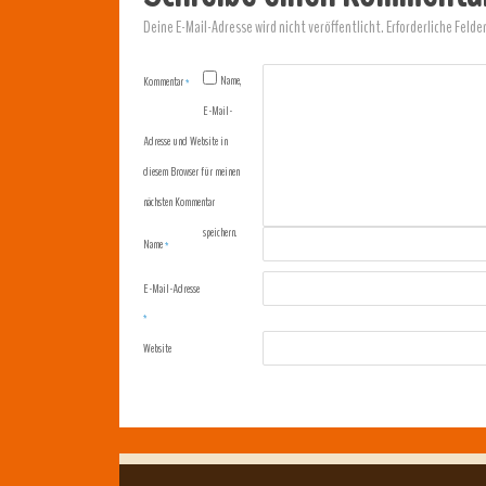
Deine E-Mail-Adresse wird nicht veröffentlicht.
Erforderliche Felde
Name,
Kommentar
*
E-Mail-
Adresse und Website in
diesem Browser für meinen
nächsten Kommentar
speichern.
Name
*
E-Mail-Adresse
*
Website