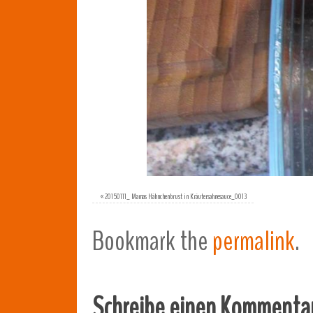
«
20150111_ Mamas Hähnchenbrust in Kräutersahnesauce_0013
Bookmark the
permalink
.
Schreibe einen Kommenta