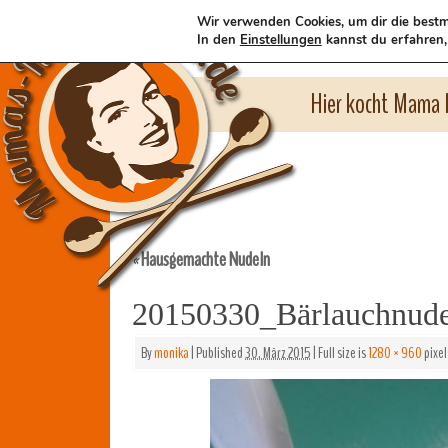
Wir verwenden Cookies, um dir die bestm
In den
Einstellungen
kannst du erfahren,
Hier kocht Mama l
Hausgemachte Nudeln
«
20150330_Bärlauchnud
By
monika
|
Published
30. März 2015
|
Full size is
1280 × 960
pixel