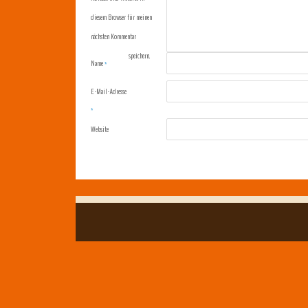
diesem Browser für meinen
nächsten Kommentar
speichern.
Name
*
E-Mail-Adresse
*
Website