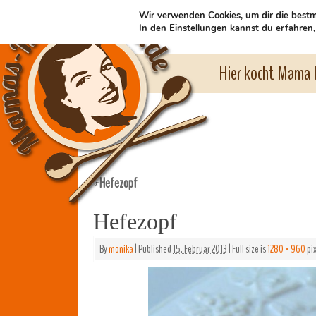
Wir verwenden Cookies, um dir die bestm
In den
Einstellungen
kannst du erfahren,
Hier kocht Mama l
Hefezopf
«
Hefezopf
By
monika
|
Published
15. Februar 2013
|
Full size is
1280 × 960
pix