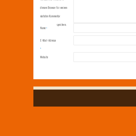
diesem Browser für meinen
nächsten Kommentar
speichern.
Name
*
E-Mail-Adresse
*
Website