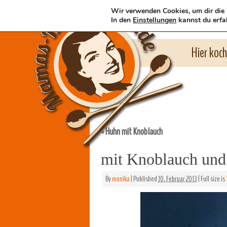
Wir verwenden Cookies, um dir die 
In den
Einstellungen
kannst du erfa
Hier koc
Huhn mit Knoblauch
«
mit Knoblauch und 
By
monika
|
Published
10. Februar 2013
|
Full size is