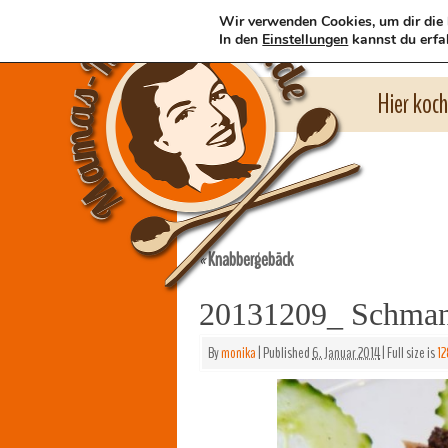
Wir verwenden Cookies, um dir die 
In den
Einstellungen
kannst du erfa
Hier koc
Knabbergebäck
«
20131209_ Schman
By
monika
|
Published
6. Januar 2014
|
Full size is
12