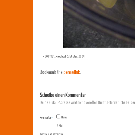
«
20141121_Knoblauch-Salzbraten_0004
Bookmark the
permalink
.
Schreibe einen Kommentar
Deine E-Mail-Adresse wird nicht veröffentlicht.
Erforderliche Felde
Name,
Kommentar
*
E-Mail-
Adresse und Website in