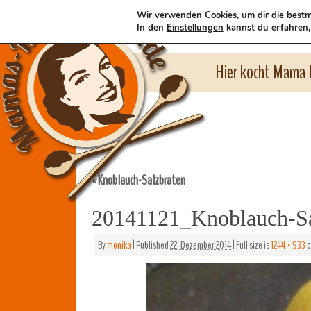
Wir verwenden Cookies, um dir die bestm
In den
Einstellungen
kannst du erfahren,
Hier kocht Mama l
Knoblauch-Salzbraten
«
20141121_Knoblauch-Sa
By
monika
|
Published
22. Dezember 2014
|
Full size is
1244 × 933
p