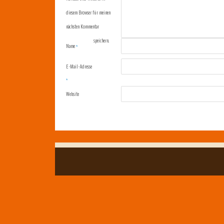
diesem Browser für meinen
nächsten Kommentar
speichern.
Name
*
E-Mail-Adresse
*
Website