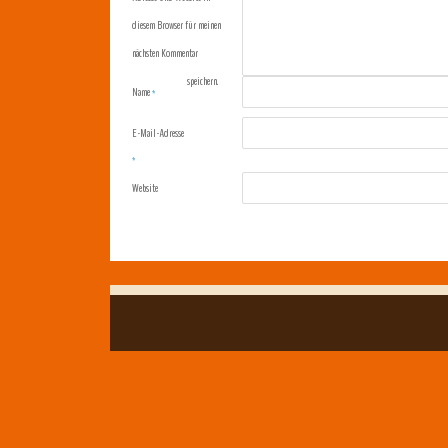
diesem Browser für meinen
nächsten Kommentar
speichern.
Name
*
E-Mail-Adresse
*
Website