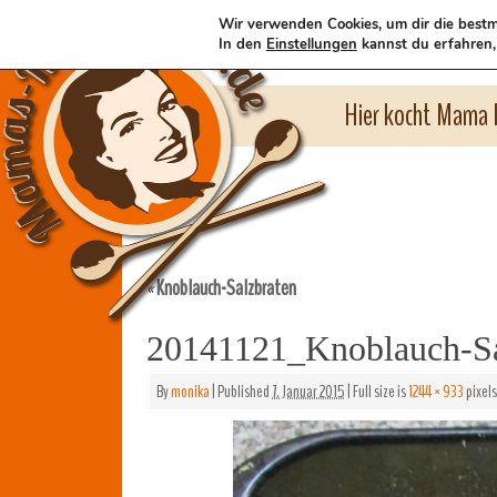
Wir verwenden Cookies, um dir die bestm
In den
Einstellungen
kannst du erfahren,
Hier kocht Mama l
Knoblauch-Salzbraten
«
20141121_Knoblauch-Sa
By
monika
|
Published
7. Januar 2015
|
Full size is
1244 × 933
pixels