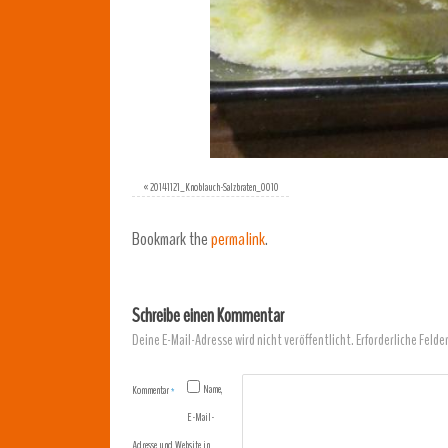
«
20141121_Knoblauch-Salzbraten_0010
Bookmark the
permalink
.
Schreibe einen Kommentar
Deine E-Mail-Adresse wird nicht veröffentlicht.
Erforderliche Felde
Name,
Kommentar
*
E-Mail-
Adresse und Website in