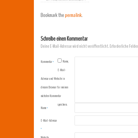
Bookmark the
permalink
.
Schreibe einen Kommentar
Deine E-Mail-Adresse wird nicht veröffentlicht.
Erforderliche Felde
Name,
Kommentar
*
E-Mail-
Adresse und Website in
diesem Browser für meinen
nächsten Kommentar
speichern.
Name
*
E-Mail-Adresse
*
Website