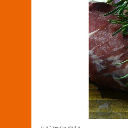
«
20141121_Knoblauch-Salzbraten_0014