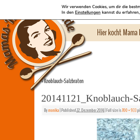
Wir verwenden Cookies, um dir die bestm
In den
Einstellungen
kannst du erfahren,
Hier kocht Mama l
Knoblauch-Salzbraten
«
20141121_Knoblauch-Sa
By
monika
|
Published
22. Dezember 2014
|
Full size is
700 × 933
pi