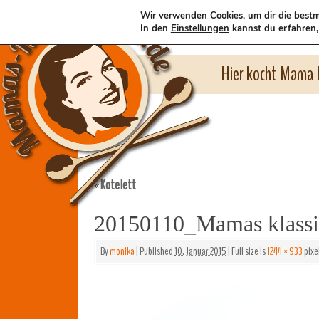
Wir verwenden Cookies, um dir die bestm
In den
Einstellungen
kannst du erfahren,
Hier kocht Mama l
Kotelett
«
20150110_Mamas klassis
By
monika
|
Published
10. Januar 2015
|
Full size is
1244 × 933
pixe