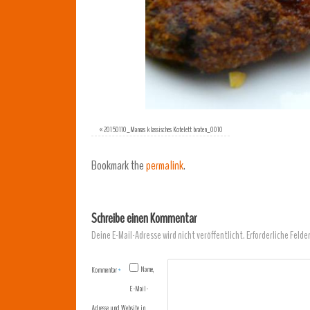
«
20150110_Mamas klassisches Kotelett braten_0010
Bookmark the
permalink
.
Schreibe einen Kommentar
Deine E-Mail-Adresse wird nicht veröffentlicht.
Erforderliche Felde
Name,
Kommentar
*
E-Mail-
Adresse und Website in