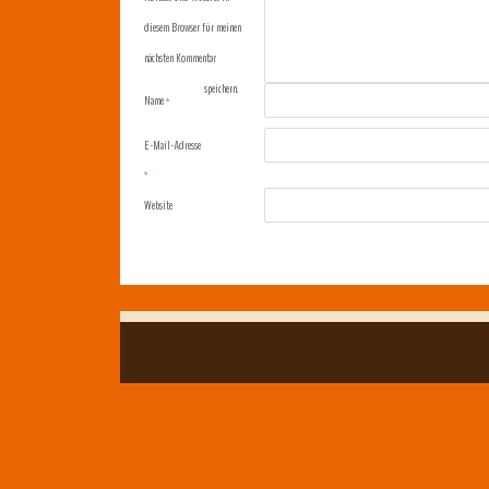
diesem Browser für meinen
nächsten Kommentar
speichern.
Name
*
E-Mail-Adresse
*
Website