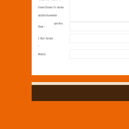
diesem Browser für meinen
nächsten Kommentar
speichern.
Name
*
E-Mail-Adresse
*
Website