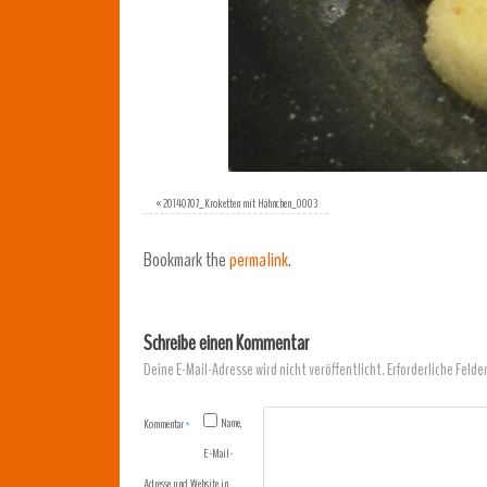
«
20140707_Kroketten mit Hähnchen_0003
Bookmark the
permalink
.
Schreibe einen Kommentar
Deine E-Mail-Adresse wird nicht veröffentlicht.
Erforderliche Felde
Name,
Kommentar
*
E-Mail-
Adresse und Website in