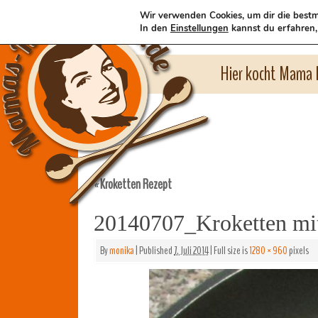
Wir verwenden Cookies, um dir die bestm
In den
Einstellungen
kannst du erfahren,
Hier kocht Mama l
Kroketten Rezept
«
20140707_Kroketten mi
By
monika
|
Published
7. Juli 2014
|
Full size is
1280 × 960
pixels