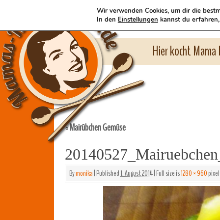
Wir verwenden Cookies, um dir die bestm
In den
Einstellungen
kannst du erfahren,
Hier kocht Mama l
Mairübchen Gemüse
«
20140527_Mairuebchen
By
monika
|
Published
1. August 2014
|
Full size is
1280 × 960
pixel