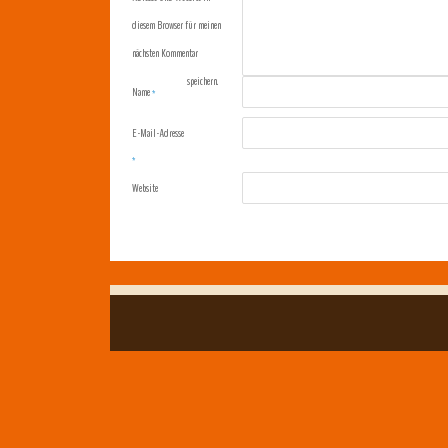
diesem Browser für meinen
nächsten Kommentar
speichern.
Name
*
E-Mail-Adresse
*
Website