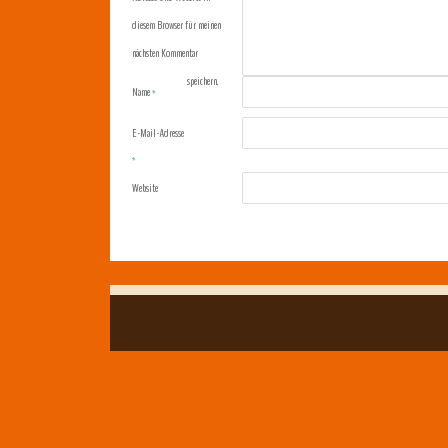
diesem Browser für meinen
nächsten Kommentar
speichern.
Name
*
E-Mail-Adresse
*
Website