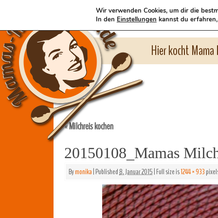
Wir verwenden Cookies, um dir die bestm
In den
Einstellungen
kannst du erfahren,
Hier kocht Mama l
Milchreis kochen
«
20150108_Mamas Milch
By
monika
|
Published
8. Januar 2015
|
Full size is
1244 × 933
pixel