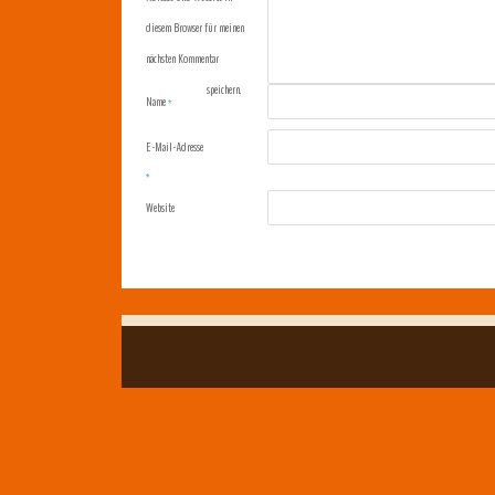
diesem Browser für meinen
nächsten Kommentar
speichern.
Name
*
E-Mail-Adresse
*
Website