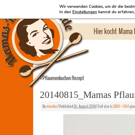
Wir verwenden Cookies, um dir die bestm
In den
Einstellungen
kannst du erfahren,
Hier kocht Mama l
Pflaumenkuchen Rezept
«
20140815_Mamas Pflau
By
monika
|
Published
16. August 2014
|
Full size is
1280 × 960
pix