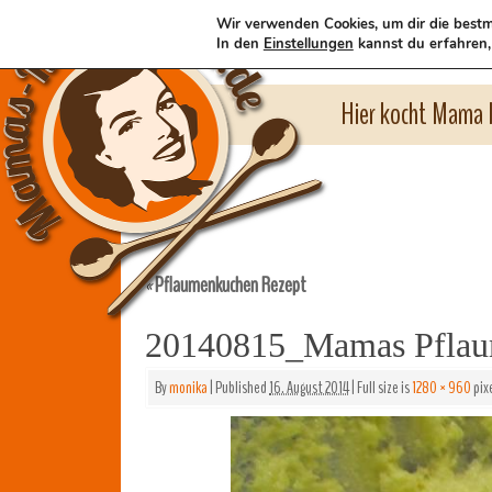
Wir verwenden Cookies, um dir die bestm
In den
Einstellungen
kannst du erfahren,
Hier kocht Mama l
Pflaumenkuchen Rezept
«
20140815_Mamas Pflau
By
monika
|
Published
16. August 2014
|
Full size is
1280 × 960
pix