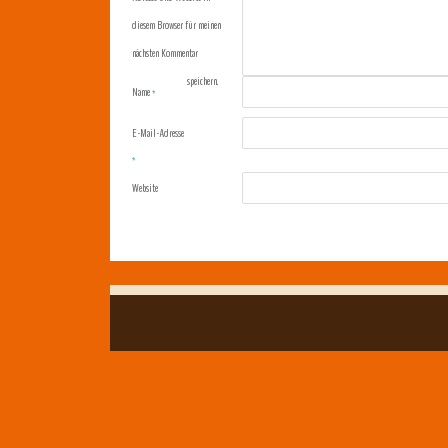
diesem Browser für meinen
nächsten Kommentar
speichern.
Name
*
E-Mail-Adresse
*
Website