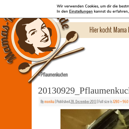
Wir verwenden Cookies, um dir die bestm
In den
Einstellungen
kannst du erfahren,
Hier kocht Mama l
Pflaumenkuchen
«
20130929_Pflaumenkuc
By
monika
|
Published
28. Dezember 2013
|
Full size is
1280 × 960