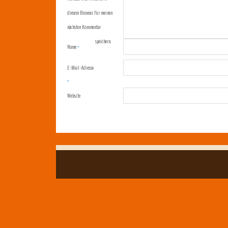
diesem Browser für meinen
nächsten Kommentar
speichern.
Name
*
E-Mail-Adresse
*
Website