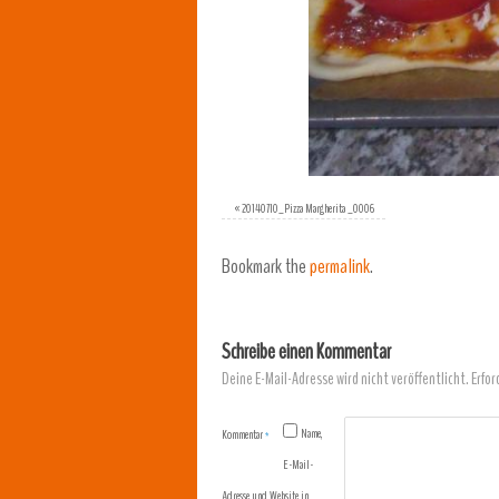
«
20140710_Pizza Margherita _0006
Bookmark the
permalink
.
Schreibe einen Kommentar
Deine E-Mail-Adresse wird nicht veröffentlicht.
Erfor
Name,
Kommentar
*
E-Mail-
Adresse und Website in