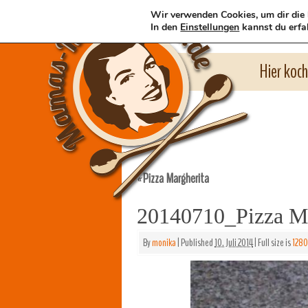
Wir verwenden Cookies, um dir die 
In den
Einstellungen
kannst du erfa
Hier koc
Pizza Margherita
«
20140710_Pizza Ma
By
monika
|
Published
10. Juli 2014
|
Full size is
1280