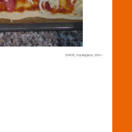
20140710_Pizza Margherita _0004
»