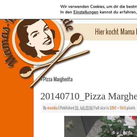
Wir verwenden Cookies, um dir die bestm
In den
Einstellungen
kannst du erfahren,
Hier kocht Mama l
Pizza Margherita
«
20140710_Pizza Marghe
By
monika
|
Published
10. Juli 2014
|
Full size is
1280 × 960
pixels