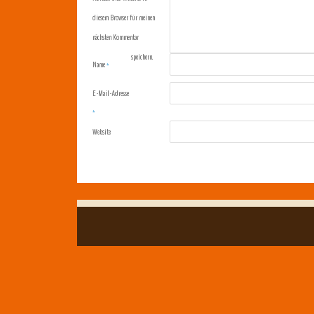
diesem Browser für meinen
nächsten Kommentar
speichern.
Name
*
E-Mail-Adresse
*
Website