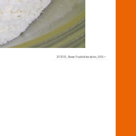
20150110_Mamas Pizzabrötchen backen_0006
»