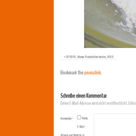
«
20150110_Mamas Pizzabrötchen backen_0008
Bookmark the
permalink
.
Schreibe einen Kommentar
Deine E-Mail-Adresse wird nicht veröffentlicht.
Erfor
Name,
Kommentar
*
E-Mail-
Adresse und Website in