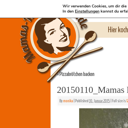
Wir verwenden Cookies, um dir die 
In den
Einstellungen
kannst du erfa
Hier koc
Pizzabrötchen backen
«
20150110_Mamas P
By
monika
|
Published
10. Januar 2015
|
Full size is
1