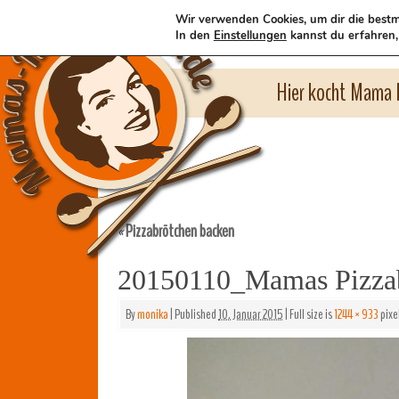
Wir verwenden Cookies, um dir die bestm
In den
Einstellungen
kannst du erfahren,
Hier kocht Mama l
Pizzabrötchen backen
«
20150110_Mamas Pizza
By
monika
|
Published
10. Januar 2015
|
Full size is
1244 × 933
pixe