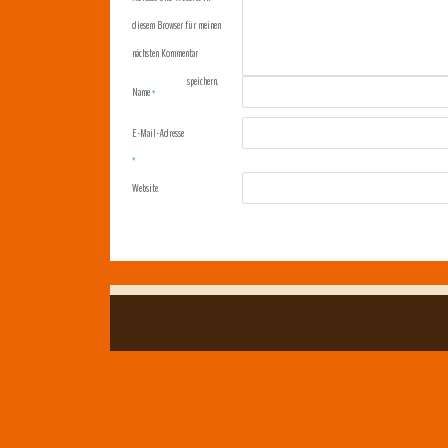
diesem Browser für meinen
nächsten Kommentar
speichern.
Name
*
E-Mail-Adresse
*
Website