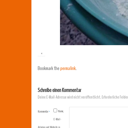
«
Bookmark the
permalink
.
Schreibe einen Kommentar
Deine E-Mail-Adresse wird nicht veröffentlicht.
Erforderliche Felde
Name,
Kommentar
*
E-Mail-
Adresse und Website in