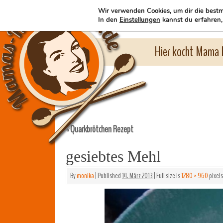
Wir verwenden Cookies, um dir die bestm
In den
Einstellungen
kannst du erfahren,
Hier kocht Mama l
Quarkbrötchen Rezept
«
gesiebtes Mehl
By
monika
|
Published
14. März 2013
|
Full size is
1280 × 960
pixels