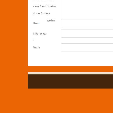
diesem Browser für meinen
nächsten Kommentar
speichern.
Name
*
E-Mail-Adresse
*
Website