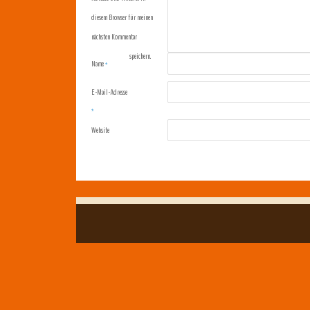
diesem Browser für meinen
nächsten Kommentar
speichern.
Name
*
E-Mail-Adresse
*
Website