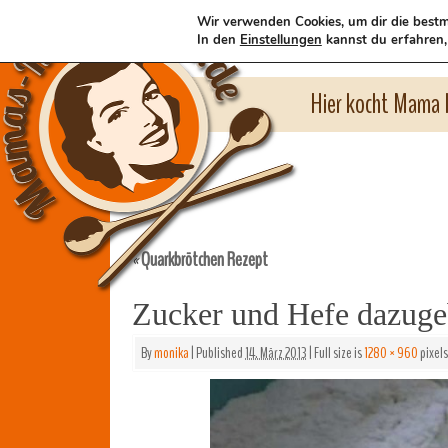
Wir verwenden Cookies, um dir die bestm
In den
Einstellungen
kannst du erfahren,
Hier kocht Mama l
Quarkbrötchen Rezept
«
Zucker und Hefe dazug
By
monika
|
Published
14. März 2013
|
Full size is
1280 × 960
pixels