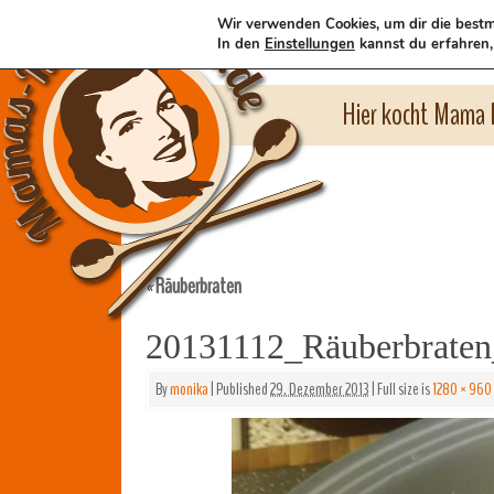
Wir verwenden Cookies, um dir die bestm
In den
Einstellungen
kannst du erfahren,
Hier kocht Mama l
Räuberbraten
«
20131112_Räuberbrate
By
monika
|
Published
29. Dezember 2013
|
Full size is
1280 × 960