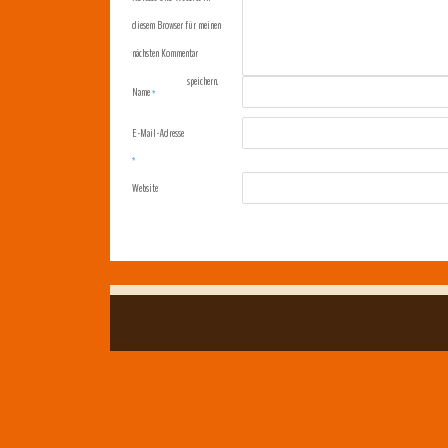
diesem Browser für meinen
nächsten Kommentar
speichern.
Name
*
E-Mail-Adresse
*
Website