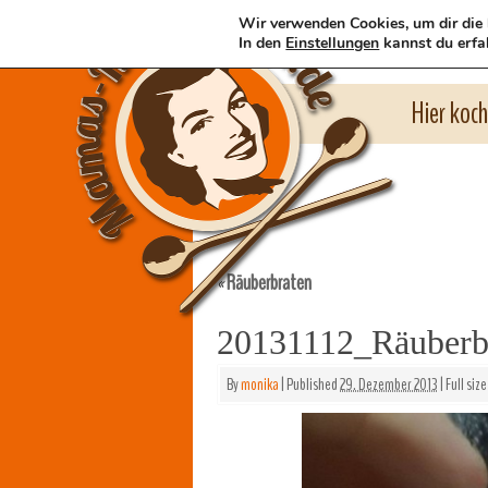
Wir verwenden Cookies, um dir die 
In den
Einstellungen
kannst du erfa
Hier koc
Räuberbraten
«
20131112_Räuberb
By
monika
|
Published
29. Dezember 2013
|
Full size