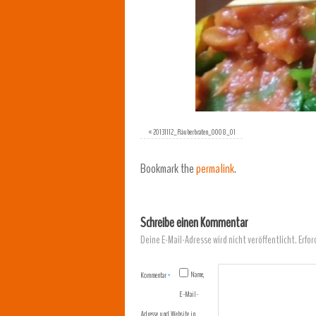
«
20131112_Räuberbraten_0008_01
Bookmark the
permalink
.
Schreibe einen Kommentar
Deine E-Mail-Adresse wird nicht veröffentlicht.
Erfor
Name,
Kommentar
*
E-Mail-
Adresse und Website in