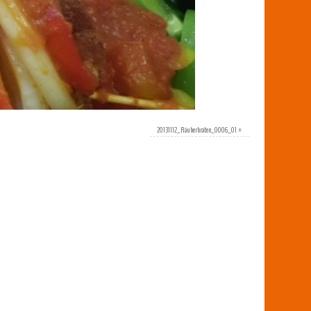
20131112_Räuberbraten_0006_01
»