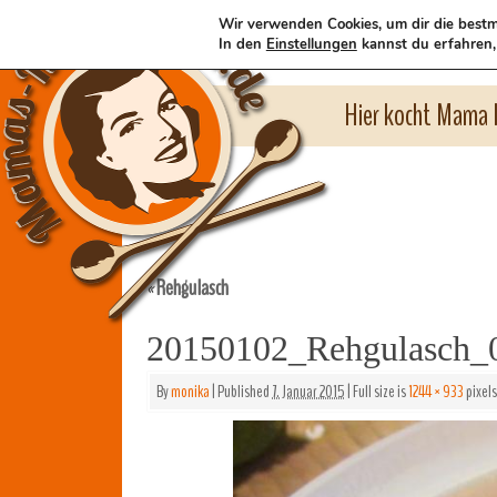
Wir verwenden Cookies, um dir die bestm
In den
Einstellungen
kannst du erfahren,
Hier kocht Mama l
Rehgulasch
«
20150102_Rehgulasch_
By
monika
|
Published
7. Januar 2015
|
Full size is
1244 × 933
pixels