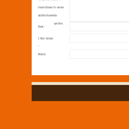
diesem Browser für meinen
nächsten Kommentar
speichern.
Name
*
E-Mail-Adresse
*
Website