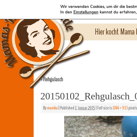
Wir verwenden Cookies, um dir die bestm
In den
Einstellungen
kannst du erfahren,
Hier kocht Mama l
Rehgulasch
«
20150102_Rehgulasch_
By
monika
|
Published
7. Januar 2015
|
Full size is
1244 × 933
pixels