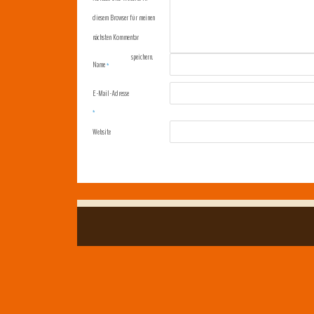
diesem Browser für meinen
nächsten Kommentar
speichern.
Name
*
E-Mail-Adresse
*
Website