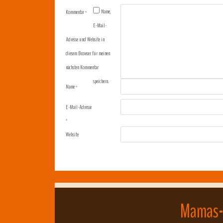
Name,
Kommentar
*
E-Mail-
Adresse und Website in
diesem Browser für meinen
nächsten Kommentar
speichern.
Name
*
E-Mail-Adresse
*
Website
Mamas-