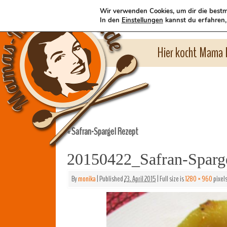
Wir verwenden Cookies, um dir die bestm
In den
Einstellungen
kannst du erfahren,
Hier kocht Mama l
Safran-Spargel Rezept
«
20150422_Safran-Spar
By
monika
|
Published
23. April 2015
|
Full size is
1280 × 960
pixel