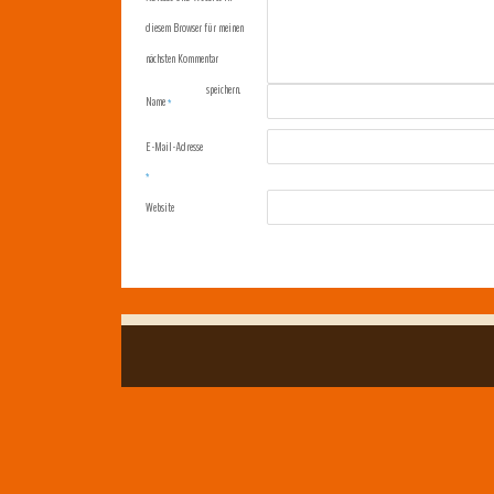
diesem Browser für meinen
nächsten Kommentar
speichern.
Name
*
E-Mail-Adresse
*
Website