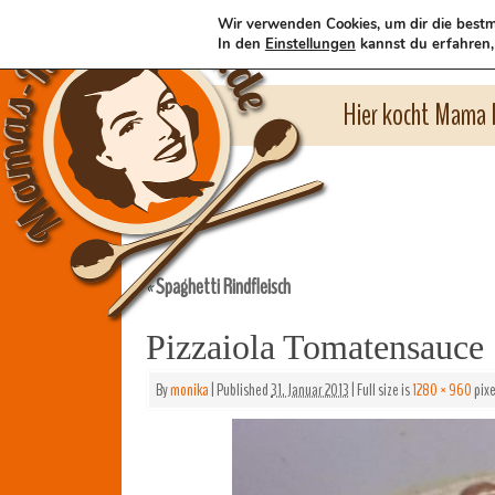
Wir verwenden Cookies, um dir die bestm
In den
Einstellungen
kannst du erfahren,
Hier kocht Mama l
Spaghetti Rindfleisch
«
Pizzaiola Tomatensauce
By
monika
|
Published
31. Januar 2013
|
Full size is
1280 × 960
pixe