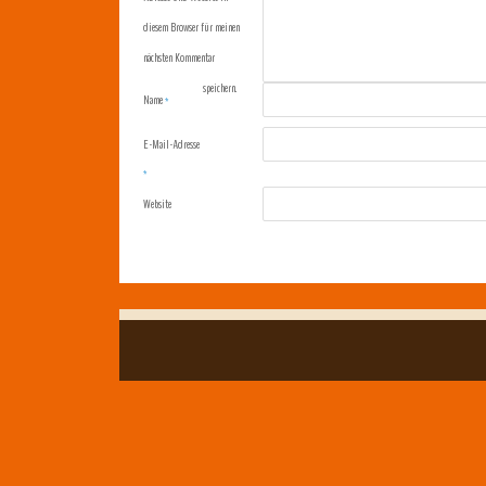
diesem Browser für meinen
nächsten Kommentar
speichern.
Name
*
E-Mail-Adresse
*
Website