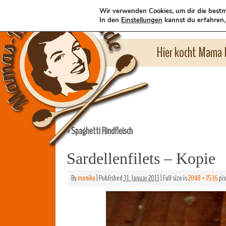
Wir verwenden Cookies, um dir die bestm
In den
Einstellungen
kannst du erfahren,
Hier kocht Mama l
Spaghetti Rindfleisch
«
Sardellenfilets – Kopie
By
monika
|
Published
31. Januar 2013
|
Full size is
2048 × 1536
pix