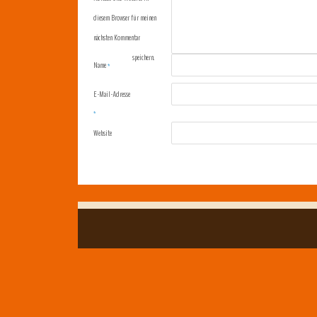
diesem Browser für meinen
nächsten Kommentar
speichern.
Name
*
E-Mail-Adresse
*
Website