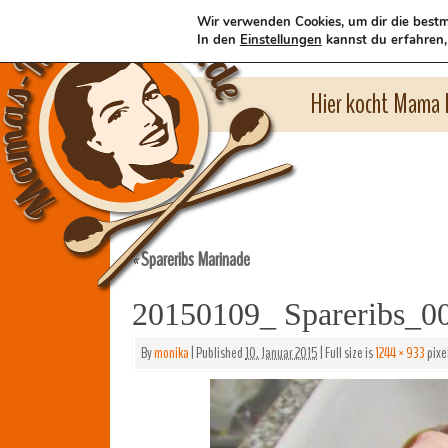
Wir verwenden Cookies, um dir die bestm
In den
Einstellungen
kannst du erfahren,
Hier kocht Mama l
Spareribs Marinade
«
20150109_ Spareribs_0
By
monika
|
Published
10. Januar 2015
|
Full size is
1244 × 933
pixe