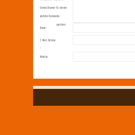
diesem Browser für meinen
nächsten Kommentar
speichern.
Name
*
E-Mail-Adresse
*
Website