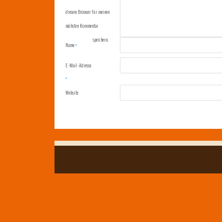
diesem Browser für meinen
nächsten Kommentar
speichern.
Name
*
E-Mail-Adresse
*
Website