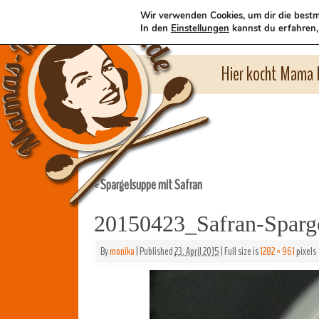
Wir verwenden Cookies, um dir die bestm
In den
Einstellungen
kannst du erfahren,
Hier kocht Mama l
Spargelsuppe mit Safran
«
20150423_Safran-Spar
By
monika
|
Published
23. April 2015
|
Full size is
1282 × 961
pixels