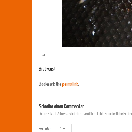
«
f
Bratwurst
Bookmark the
permalink
.
Schreibe einen Kommentar
Deine E-Mail-Adresse wird nicht veröffentlicht.
Erforderliche Felde
Name,
Kommentar
*