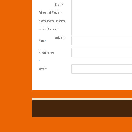
E-Mail-
Adresse und Website in
diesem Browser für meinen
nächsten Kommentar
speichern.
Name
*
E-Mail-Adresse
*
Website