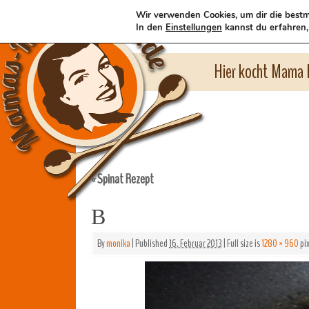
Wir verwenden Cookies, um dir die bestm
In den
Einstellungen
kannst du erfahren,
Hier kocht Mama l
Spinat Rezept
«
B
By
monika
|
Published
16. Februar 2013
|
Full size is
1280 × 960
pix